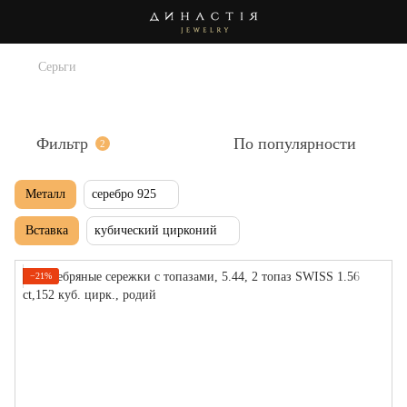
Серьги
Серебряные серьги с цирконием
Фильтр
По популярности
2
Металл
серебро 925
Вставка
кубический цирконий
−21%