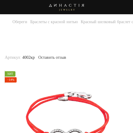
Обереги
Браслеты с красной нитью
Красный шелковый браслет с
Красный шелковый браслет с
серебряной вставкой бесконечность с
камнями
Артикул:
4002кр
Оставить отзыв
ХИТ
−14%