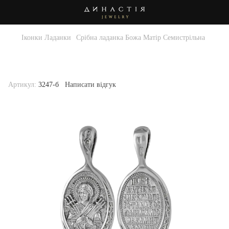
Іконки Ладанки
Срібна ладанка Божа Матір Семистрільна
Срібна ладанка Божа Матір
Семистрільна . Артикул 3247-б
Артикул:
3247-б
Написати відгук