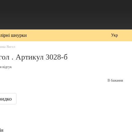
лірні шнурки
Укр
анка Янгол
гол . Артикул 3028-б
и відгук
В бажання
видко
ія