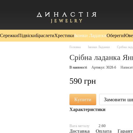
Сережки
Підвіски
Браслети
Хрестики
Іконки Ладанки
Обереги
Юве
Головна
Іконки Ладанки
Срібна лад
Срібна ладанка Ян
В наявності
Артикул: 3028-б
Написат
590 грн
Купити
Замовити ш
Характеристики
Вага металу
2.60
Доставка
Оплата
Гарант