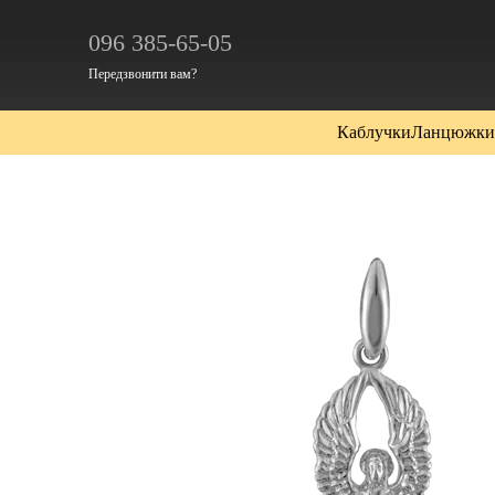
Перейти до основного контенту
096 385-65-05
Передзвонити вам?
Каблучки
Ланцюжки