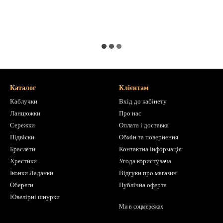
Каталог
Клієнтам
Каблучки
Вхід до кабінету
Ланцюжки
Про нас
Сережки
Оплата і доставка
Підвіски
Обмін та повернення
Браслети
Контактна інформація
Хрестики
Угода користувача
Іконки Ладанки
Відгуки про магазин
Обереги
Публічна оферта
Ювелірні шнурки
Ми в соцмережах