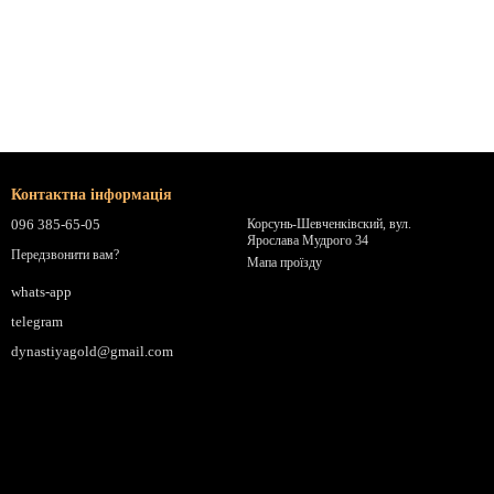
Контактна інформація
096 385-65-05
Корсунь-Шевченківский, вул.
Ярослава Мудрого 34
Передзвонити вам?
Мапа проїзду
whats-app
telegram
dynastiyagold@gmail.com