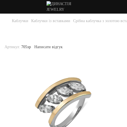
Каблучки
Каблучки із вставками
Срібна каблучка з золотою вст
Срібна каблучка з золотою вставкою .
Артикул 705зр-16.5
Артикул:
705зр
Написати відгук