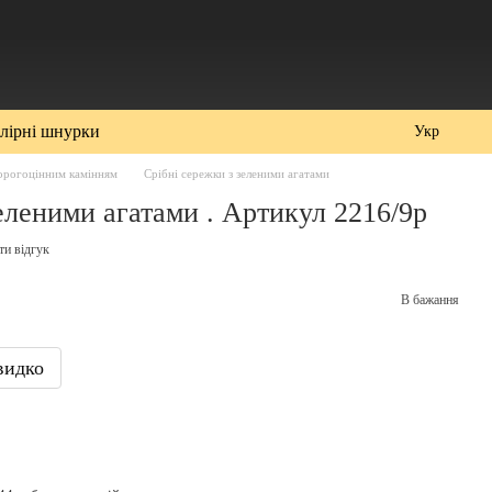
лірні шнурки
Укр
орогоцінним камінням
Срібні сережки з зеленими агатами
еленими агатами . Артикул 2216/9р
ти відгук
В бажання
видко