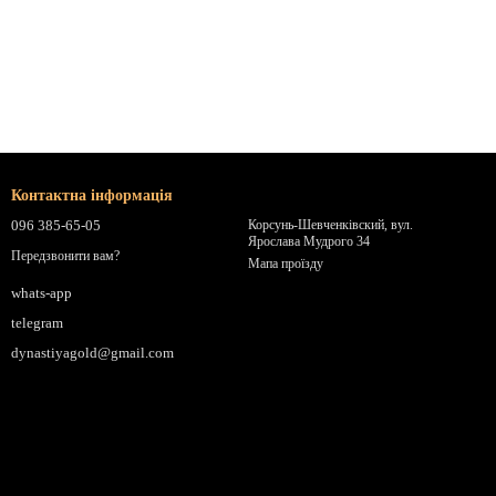
Контактна інформація
096 385-65-05
Корсунь-Шевченківский, вул.
Ярослава Мудрого 34
Передзвонити вам?
Мапа проїзду
whats-app
telegram
dynastiyagold@gmail.com