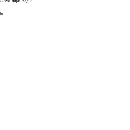
, 44 куб. цирк., родій
ія