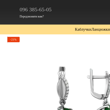
Перейти до основного контенту
096 385-65-05
Передзвонити вам?
Каблучки
Ланцюжки
−21%