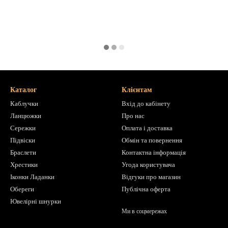
Каталог
Клієнтам
Каблучки
Вхід до кабінету
Ланцюжки
Про нас
Сережки
Оплата і доставка
Підвіски
Обмін та повернення
Браслети
Контактна інформація
Хрестики
Угода користувача
Іконки Ладанки
Відгуки про магазин
Обереги
Публічна оферта
Ювелірні шнурки
Ми в соцмережах