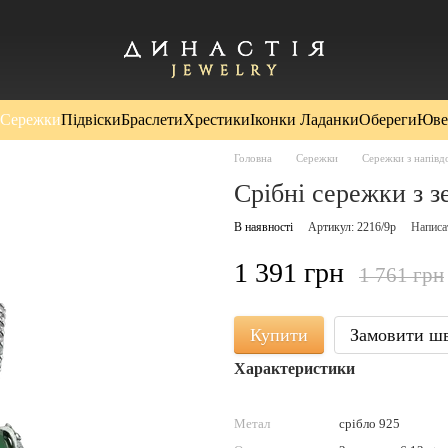
Сережки
Підвіски
Браслети
Хрестики
Іконки Ладанки
Обереги
Юве
Головна
Сережки
Сережки з напівд
Срібні сережки з з
В наявності
Артикул: 2216/9р
Написа
1 391 грн
1 761 грн
Купити
Замовити ш
Характеристики
Метал
срібло 925