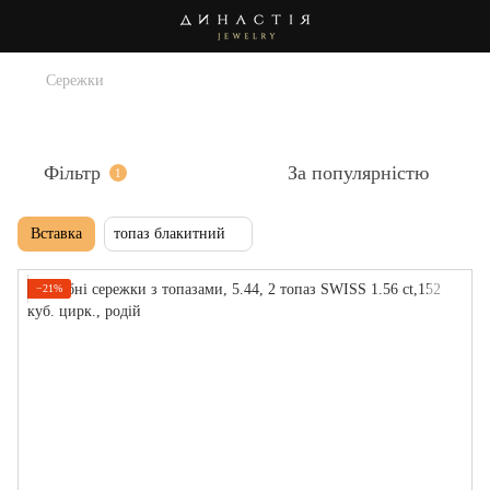
Сережки
Сережки з топазом
Фільтр
За популярністю
1
Вставка
топаз блакитний
−21%