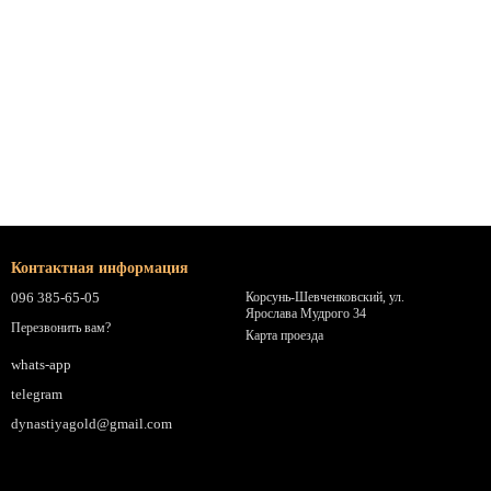
Контактная информация
096 385-65-05
Корсунь-Шевченковский, ул.
Ярослава Мудрого 34
Перезвонить вам?
Карта проезда
whats-app
telegram
dynastiyagold@gmail.com