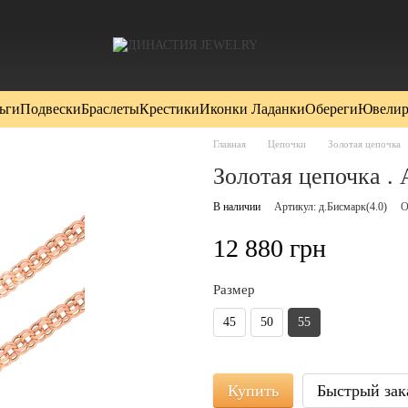
ьги
Подвески
Браслеты
Крестики
Иконки Ладанки
Обереги
Ювелир
Главная
Цепочки
Золотая цепочка
Золотая цепочка . 
В наличии
Артикул: д.Бисмарк(4.0)
О
12 880 грн
Размер
45
50
55
Купить
Быстрый зак