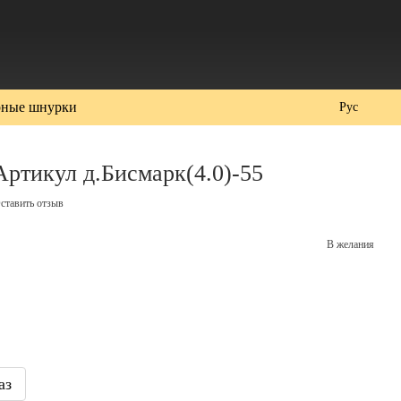
ные шнурки
Рус
Артикул д.Бисмарк(4.0)-55
ставить отзыв
В желания
аз