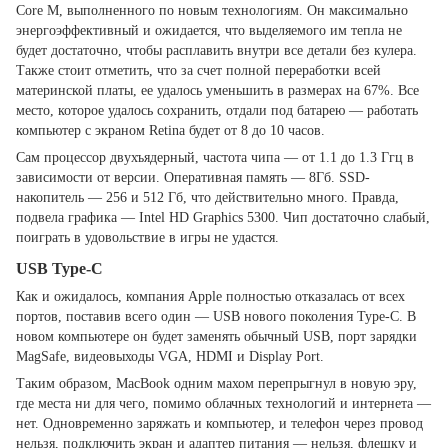
Core M, выполненного по новым технологиям. Он максимально
энергоэффективный и ожидается, что выделяемого им тепла не
будет достаточно, чтобы расплавить внутри все детали без кулера.
Также стоит отметить, что за счет полной переработки всей
материнской платы, ее удалось уменьшить в размерах на 67%. Все
место, которое удалось сохранить, отдали под батарею — работать
компьютер с экраном Retina будет от 8 до 10 часов.
Сам процессор двухъядерный, частота чипа — от 1.1 до 1.3 Ггц в
зависимости от версии. Оперативная память — 8Гб. SSD-
накопитель — 256 и 512 Гб, что действительно много. Правда,
подвела графика — Intel HD Graphics 5300. Чип достаточно слабый,
поиграть в удовольствие в игры не удастся.
USB Type-C
Как и ожидалось, компания Apple полностью отказалась от всех
портов, поставив всего один — USB нового поколения Type-C. В
новом компьютере он будет заменять обычный USB, порт зарядки
MagSafe, видеовыходы VGA, HDMI и Display Port.
Таким образом, MacBook одним махом перепрыгнул в новую эру,
где места ни для чего, помимо облачных технологий и интернета —
нет. Одновременно заряжать и компьютер, и телефон через провод
нельзя, подключить экран и адаптер питания — нельзя, флешку и