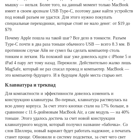
мышку — нельзя. Более того, на данный момент только MacBook
имеет в своем арсенале USB Type-C, поэтому даже найти устройств
под новый разъем не удастся. Для этого нужно покупать
специальные переходники, которые стоят не мало денег: от $19 до
$79.
Почему Apple пошла на такой шаг? Все дело в тонкости. Разъем
Type-C почти в два раза тоньше обычного USB — всего 8.3 мм. В
противном случае Айв не сумел бы сделать компьютер столь
тонким и легким. На похожий шаг уже довелось идти с iPhone 5 и
iPad 4 пару лет тому назад. Пережили. Действительно жалко лишь
MagSafe, который не раз спасал провод и компьютер. MacBook —
это компьютер будущего. И в будущем Apple места старью нет.
Клавиатура и трекпад
Для компактности и эффективности довелось изменить и
конструкцию клавиатуры. Во-первых, клавиатура растянулась на
всю длину корпуса. За счет этого кнопки стали на 17% больше, в
сравнение с 11.6-дюймовым MacBook Air, а сам модуль — на 40%
тоньше. Этого удалось достичь за счет новой конструкции
клавиатурного модуля, который получил название «бабочка». Со
слов Шиллера, новый вариант будет работать надежнее, а печатать
станет проще. Обновили и систему подсветки, за счет чего свет