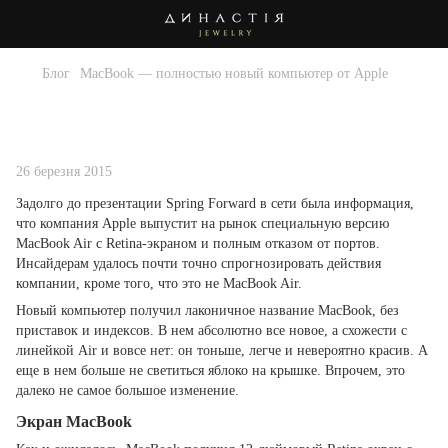
Блог
MacBook — полностью новый компьютер от Apple
MacBook — полностью новый
компьютер от Apple
26 березня 2015
Задолго до презентации Spring Forward в сети была информация,
что компания Apple выпустит на рынок специальную версию
MacBook Air с Retina-экраном и полным отказом от портов.
Инсайдерам удалось почти точно спрогнозировать действия
компании, кроме того, что это не MacBook Air.
Новый компьютер получил лаконичное название MacBook, без
приставок и индексов. В нем абсолютно все новое, а схожести с
линейкой Air и вовсе нет: он тоньше, легче и невероятно красив. А
еще в нем больше не светиться яблоко на крышке. Впрочем, это
далеко не самое большое изменение.
Экран MacBook