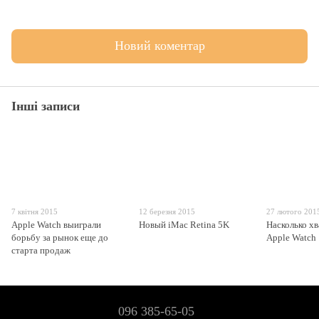
Новий коментар
Інші записи
7 квітня 2015
12 березня 2015
27 лютого 201
Apple Watch выиграли
Новый iMac Retina 5K
Насколько хв
борьбу за рынок еще до
Apple Watch
старта продаж
096 385-65-05