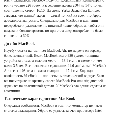
Как и ожидалось, MacBook получил 12-дюймовый Retina-экран с
ppi на уровне 226 точек. Разрешение экрана 2304 на 1440 точек,
соотношение сторон 16:10. На сцене Yerba Buena Фил Шиллер
заверил, что данный экран — самый тонкий из всех, что Apple
доводилось выпускать. Специально для MacBook в компании
переработали расположение пикселей таким образом, чтобы они
выдавали больше яркости, но при этом энергопотребление было
снижено на 30%.
Дизайн MacBook
Ноутбук слегка напоминает MacBook Air, но на деле он гораздо
более компактный. Весит MacBook всего 920 грамм, толщина
устройства в самом толстом месте — 13.1 мм, а в самом тонком —
всего 3.5 мм. Все познается в сравнение: 11.6-дюймовый MacBook
Air весит 1.08 кг, а в самом толщина — 17.1 мм. Еще одна
особенность MacBook — полностью металлический корпус. Если
вы посмотрите на крышку своего MacBook Pro или Air, дисплей
держится на пластиковой детали. У MacBook эта деталь сделана из
алюминия.
Технические характеристики MacBook
Очередная особенность MacBook в том, что компьютер не имеет
системы охлаждения. Убрать ее удалось за счет процессора Intel